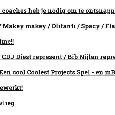
l coaches heb je nodig om te ontsnap
 / Makey makey / Olifanti / Spacy / Fl
ime!!
/ CDJ Diest represent / Bib Nijlen repr
Een cool Coolest Projects Spel - en mBo
gewerkt!
vlieg