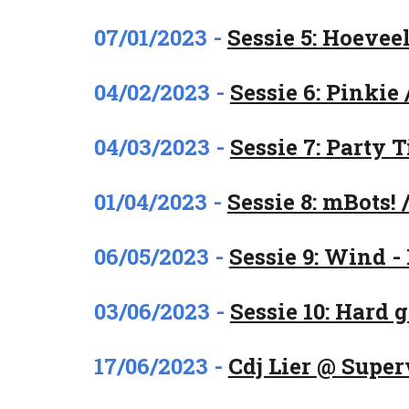
07
/
01
/202
3
-
Sessie 5: Hoevee
0
4
/0
2
/2023 -
Sessie 6: Pinkie
04/03/2023 -
Sessie 7: Party T
01/04/2023 -
Sessie 8: mBots! 
06/0
5
/2023 -
Sessie 9: Wind - 
0
3
/06/2023 -
Sessie 10: Hard 
17
/06/2023 -
Cdj Lier
@ Super