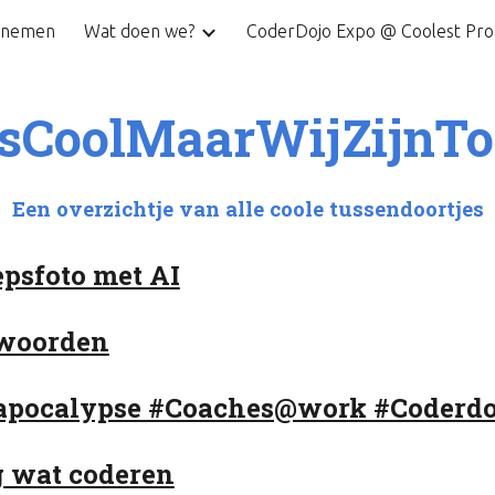
lnemen
Wat doen we?
Co
ip to main content
Skip to navigat
IsCoolMaarWijZijnTo
Een overzichtje van alle coole tussendoortjes
psfoto met AI
 woorden
dapocalypse #Coaches@work #Coderd
ig wat coderen