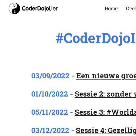
Home
Dee
Sk
#CoderDojo
03/09/2022 -
Een nieuwe groe
0
1
/
10
/2022 -
Sessie 2: zonder
0
5
/1
1
/2022 -
Sessie 3: #Worl
0
3
/1
2
/2022 -
Sessie 4: Gezell