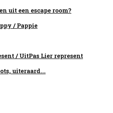
pen uit een escape room?
appy / Pappie
esent / UitPas Lier represent
ts, uiteraard...